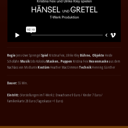
Regie
Jens-Uwe Sprengel
Spiel
Kristina Feix, Ulrike Kley
Bühne, Objekte
Heide
Schollähn
Musik
Udo Koloska
Masken, Puppen
Kristina Feix
Hexenmaske
aus dem
Nachlass von Mo Bunte
Kostüm
Heather MacCrimmon
Technik
Henning Günther
Dauer:
55 Min.
Eintritt:
(Vorstellungen im T-Werk): Erwachsene 9 Euro / Kinder 7 Euro /
Familienkarte 28 Euro (Tageskasse +1 Euro)