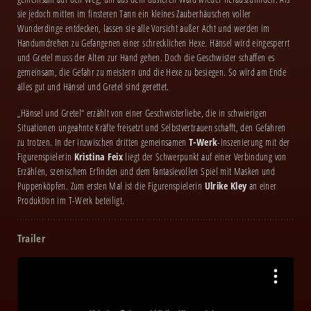
sie jedoch mitten im finsteren Tann ein kleines Zauberhäuschen voller
Wunderdinge entdecken, lassen sie alle Vorsicht außer Acht und werden im
Handumdrehen zu Gefangenen einer schrecklichen Hexe. Hänsel wird eingesperrt
und Gretel muss der Alten zur Hand gehen. Doch die Geschwister schaffen es
gemeinsam, die Gefahr zu meistern und die Hexe zu besiegen. So wird am Ende
alles gut und Hänsel und Gretel sind gerettet.
„Hänsel und Gretel“ erzählt von einer Geschwisterliebe, die in schwierigen
Situationen ungeahnte Kräfte freisetzt und Selbstvertrauen schafft, den Gefahren
zu trotzen. In der inzwischen dritten gemeinsamen
T-Werk
-Inszenierung mit der
Figurenspielerin
Kristina Feix
liegt der Schwerpunkt auf einer Verbindung von
Erzählen, szenischem Erfinden und dem fantasievollen Spiel mit Masken und
Puppenköpfen. Zum ersten Mal ist die Figurenspielerin
Ulrike Kley
an einer
Produktion im T-Werk beteiligt.
Trailer