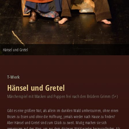
Hänsel und Gretel
Hänsel und Gretel
Hänsel und Gretel
Hänsel und Gretel
T-Werk
Hänsel und Gretel
Märchenspiel mit Masken und Puppen frei nach den Brüdern Grimm (5+)
Gibt es eine größere Not, als allein im dunklen Wald umherzuirren, ohne einen
Bissen zu Essen und ohne die Hoffnung, jemals wieder nach Hause zu finden?
Aber Hänsel und Gretel sind zum Glück zu zweit. Mutig machen sie sich
gemeinsam auf den Weg, um aus dem düsteren Wald wieder herauszufinden. Als