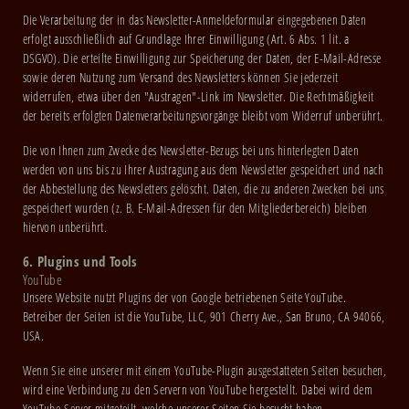
Die Verarbeitung der in das Newsletter-Anmeldeformular eingegebenen Daten
erfolgt ausschließlich auf Grundlage Ihrer Einwilligung (Art. 6 Abs. 1 lit. a
DSGVO). Die erteilte Einwilligung zur Speicherung der Daten, der E-Mail-Adresse
sowie deren Nutzung zum Versand des Newsletters können Sie jederzeit
widerrufen, etwa über den "Austragen"-Link im Newsletter. Die Rechtmäßigkeit
der bereits erfolgten Datenverarbeitungsvorgänge bleibt vom Widerruf unberührt.
Die von Ihnen zum Zwecke des Newsletter-Bezugs bei uns hinterlegten Daten
werden von uns bis zu Ihrer Austragung aus dem Newsletter gespeichert und nach
der Abbestellung des Newsletters gelöscht. Daten, die zu anderen Zwecken bei uns
gespeichert wurden (z. B. E-Mail-Adressen für den Mitgliederbereich) bleiben
hiervon unberührt.
6. Plugins und Tools
YouTube
Unsere Website nutzt Plugins der von Google betriebenen Seite YouTube.
Betreiber der Seiten ist die YouTube, LLC, 901 Cherry Ave., San Bruno, CA 94066,
USA.
Wenn Sie eine unserer mit einem YouTube-Plugin ausgestatteten Seiten besuchen,
wird eine Verbindung zu den Servern von YouTube hergestellt. Dabei wird dem
YouTube-Server mitgeteilt, welche unserer Seiten Sie besucht haben.