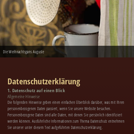
Pettersson kriegt Weihnachtsbesuch
INDIEN - Eine Schnitzeljagd durch die deutsche Provinz
Staub
Woyzeck
Pulcinella!
Ecstatic Dance Potsdam
Dreamland/Territorium der Träume
Frau Holle
Draußen vor der Tür
Das ImproMatch an der Havel
Socke, Mond und Sterne
Scenic Reading
Olaf, der Elch
Lab Rats
White Out
Dornröschen spinnt oder Das Schloss hinter der Dornenhecke
Die kleine Hexe
Transport: Cargo
Rapunzel
Die Weihnachtsgans Auguste
Datenschutzerklärung
1. Datenschutz auf einen Blick
Allgemeine Hinweise
Die folgenden Hinweise geben einen einfachen Überblick darüber, was mit Ihren
personenbezogenen Daten passiert, wenn Sie unsere Website besuchen.
Personenbezogene Daten sind alle Daten, mit denen Sie persönlich identifiziert
werden können. Ausführliche Informationen zum Thema Datenschutz entnehmen
Sie unserer unter diesem Text aufgeführten Datenschutzerklärung.