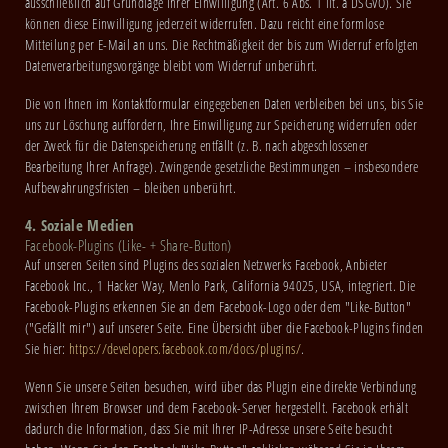
ausschließlich auf Grundlage Ihrer Einwilligung (Art. 6 Abs. 1 lit. a DSGVO). Sie
können diese Einwilligung jederzeit widerrufen. Dazu reicht eine formlose
Mitteilung per E-Mail an uns. Die Rechtmäßigkeit der bis zum Widerruf erfolgten
Datenverarbeitungsvorgänge bleibt vom Widerruf unberührt.
Die von Ihnen im Kontaktformular eingegebenen Daten verbleiben bei uns, bis Sie
uns zur Löschung auffordern, Ihre Einwilligung zur Speicherung widerrufen oder
der Zweck für die Datenspeicherung entfällt (z. B. nach abgeschlossener
Bearbeitung Ihrer Anfrage). Zwingende gesetzliche Bestimmungen – insbesondere
Aufbewahrungsfristen – bleiben unberührt.
4. Soziale Medien
Facebook-Plugins (Like- + Share-Button)
Auf unseren Seiten sind Plugins des sozialen Netzwerks Facebook, Anbieter
Facebook Inc., 1 Hacker Way, Menlo Park, California 94025, USA, integriert. Die
Facebook-Plugins erkennen Sie an dem Facebook-Logo oder dem "Like-Button"
("Gefällt mir") auf unserer Seite. Eine Übersicht über die Facebook-Plugins finden
Sie hier:
https://developers.facebook.com/docs/plugins/
.
Wenn Sie unsere Seiten besuchen, wird über das Plugin eine direkte Verbindung
zwischen Ihrem Browser und dem Facebook-Server hergestellt. Facebook erhält
dadurch die Information, dass Sie mit Ihrer IP-Adresse unsere Seite besucht