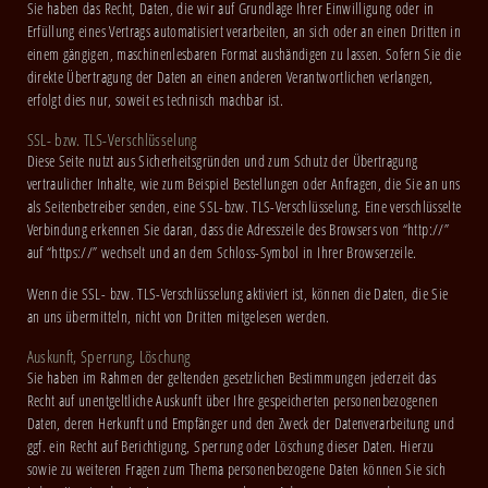
Sie haben das Recht, Daten, die wir auf Grundlage Ihrer Einwilligung oder in
Erfüllung eines Vertrags automatisiert verarbeiten, an sich oder an einen Dritten in
einem gängigen, maschinenlesbaren Format aushändigen zu lassen. Sofern Sie die
direkte Übertragung der Daten an einen anderen Verantwortlichen verlangen,
erfolgt dies nur, soweit es technisch machbar ist.
SSL- bzw. TLS-Verschlüsselung
Diese Seite nutzt aus Sicherheitsgründen und zum Schutz der Übertragung
vertraulicher Inhalte, wie zum Beispiel Bestellungen oder Anfragen, die Sie an uns
als Seitenbetreiber senden, eine SSL-bzw. TLS-Verschlüsselung. Eine verschlüsselte
Verbindung erkennen Sie daran, dass die Adresszeile des Browsers von “http://”
auf “https://” wechselt und an dem Schloss-Symbol in Ihrer Browserzeile.
Wenn die SSL- bzw. TLS-Verschlüsselung aktiviert ist, können die Daten, die Sie
an uns übermitteln, nicht von Dritten mitgelesen werden.
Auskunft, Sperrung, Löschung
Sie haben im Rahmen der geltenden gesetzlichen Bestimmungen jederzeit das
Recht auf unentgeltliche Auskunft über Ihre gespeicherten personenbezogenen
Daten, deren Herkunft und Empfänger und den Zweck der Datenverarbeitung und
ggf. ein Recht auf Berichtigung, Sperrung oder Löschung dieser Daten. Hierzu
sowie zu weiteren Fragen zum Thema personenbezogene Daten können Sie sich