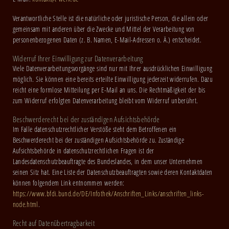
Verantwortliche Stelle ist die natürliche oder juristische Person, die allein oder
gemeinsam mit anderen über die Zwecke und Mittel der Verarbeitung von
personenbezogenen Daten (z. B. Namen, E-Mail-Adressen o. Ä.) entscheidet.
Widerruf Ihrer Einwilligung zur Datenverarbeitung
Viele Datenverarbeitungsvorgänge sind nur mit Ihrer ausdrücklichen Einwilligung
möglich. Sie können eine bereits erteilte Einwilligung jederzeit widerrufen. Dazu
reicht eine formlose Mitteilung per E-Mail an uns. Die Rechtmäßigkeit der bis
zum Widerruf erfolgten Datenverarbeitung bleibt vom Widerruf unberührt.
Beschwerderecht bei der zuständigen Aufsichtsbehörde
Im Falle datenschutzrechtlicher Verstöße steht dem Betroffenen ein
Beschwerderecht bei der zuständigen Aufsichtsbehörde zu. Zuständige
Aufsichtsbehörde in datenschutzrechtlichen Fragen ist der
Landesdatenschutzbeauftragte des Bundeslandes, in dem unser Unternehmen
seinen Sitz hat. Eine Liste der Datenschutzbeauftragten sowie deren Kontaktdaten
können folgendem Link entnommen werden:
https://www.bfdi.bund.de/DE/Infothek/Anschriften_Links/anschriften_links-
node.html
.
Recht auf Datenübertragbarkeit