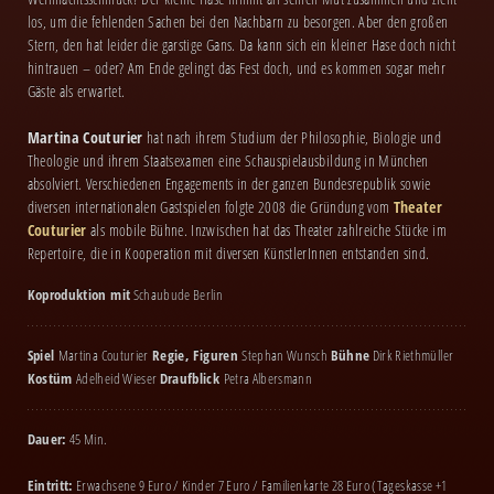
los, um die fehlenden Sachen bei den Nachbarn zu besorgen. Aber den großen
Stern, den hat leider die garstige Gans. Da kann sich ein kleiner Hase doch nicht
hintrauen – oder? Am Ende gelingt das Fest doch, und es kommen sogar mehr
Gäste als erwartet.
Martina Couturier
hat nach ihrem Studium der Philosophie, Biologie und
Theologie und ihrem Staatsexamen eine Schauspielausbildung in München
absolviert. Verschiedenen Engagements in der ganzen Bundesrepublik sowie
diversen internationalen Gastspielen folgte 2008 die Gründung vom
Theater
Couturier
als mobile Bühne. Inzwischen hat das Theater zahlreiche Stücke im
Repertoire, die in Kooperation mit diversen KünstlerInnen entstanden sind.
Koproduktion mit
Schaubude Berlin
Spiel
Martina Couturier
Regie, Figuren
Stephan Wunsch
Bühne
Dirk Riethmüller
Kostüm
Adelheid Wieser
Draufblick
Petra Albersmann
Dauer:
45 Min.
Eintritt:
Erwachsene 9 Euro / Kinder 7 Euro / Familienkarte 28 Euro (Tageskasse +1