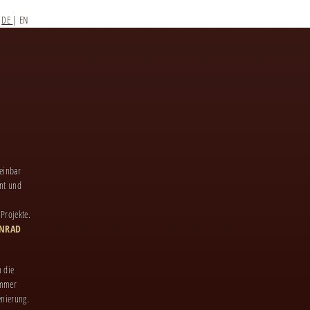
DE
|
EN
einbar
ent und
 Projekte.
ONRAD
n die
immer
enierung.