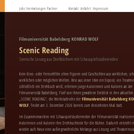
Jobs
Vermietungen
Partner
Kontakt
Anfahrt
Impressum
Download
Datenschutzerklärung
Filmuniversität Babelsberg KONRAD WOLF
Scenic Reading
Szenische Lesung aus Drehbüchern mit Schauspielstudierenden
Kein Kino- oder Fernsehfilm ohne Figuren und Geschichten aus wirklichen, sch
wirklichen oder möglichen Welten. Wie aus einer Idee ein Exposé, ein Treatm
schließlich ein Drehbuch wird, erlernen junge Autorinnen und Autoren an der
Filmuniversität Babelsberg. Fünf von ihnen gewähren Einblick in ihre aktuellen
„SCENIC READING“, die Werkstattreihe der
Filmuniversität Babelsberg K
WOLF
, findet am 3. Dezember 2026 bereits zum dreizehnten Mal statt.
Im Zusammenwirken mit Schauspielstudierenden der Filmuniversität realisiere
Autorinnen und Autoren ihre Drehbuchtexte für die Bühne. Dadurch entsteht 
wieder aufs Neue eine außergewöhnliche Melange aus Lesung und Theaterinsz