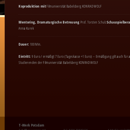
Koproduktion mit
Filmuniversität Babelsberg KONRAD WOLF
Mentoring, Dramaturgische Betreuung
Prof. Torsten Schulz
Schauspielber
Anna Kurek
Dauer:
100 Min.
Eintritt:
9 Euro / ermäßigt 7 Euro (Tageskasse +1 Euro) – Ermäßigung gilt auch für a
Studierenden der Filmuniversität Babelsberg KONRAD WOLF
T-Werk Potsdam