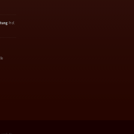
atung
Prof.
lle