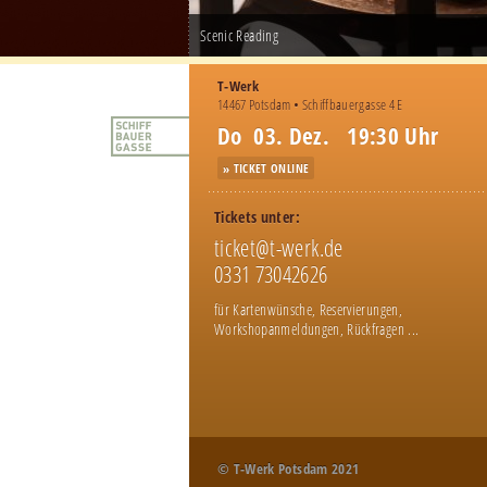
Scenic Reading
T-Werk
14467 Potsdam • Schiffbauergasse 4 E
Do 03. Dez. 19:30 Uhr
» TICKET ONLINE
Tickets unter:
ticket@t-werk.de
0331 73042626
für Kartenwünsche, Reservierungen,
Workshopanmeldungen, Rückfragen ...
© T-Werk Potsdam 2021