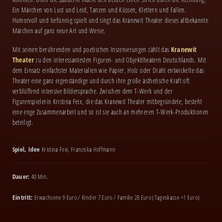
Ein Märchen von Lust und Leid, Tanzen und Küssen, Klettern und Fallen.
Humorvoll und tiefsinnig spielt und singt das Kranewit Theater dieses altbekannte
Märchen auf ganz neue Art und Weise.
Mit seinen berührenden und poetischen Inszenierungen zählt das
Kranewit
Theater
zu den interessantesten Figuren- und Objekttheatern Deutschlands. Mit
dem Einsatz einfachster Materialien wie Papier, Holz oder Draht entwickelte das
Theater eine ganz eigenständige und durch ihre große ästhetische Kraft oft
verblüffend intensive Bildersprache. Zwischen dem T-Werk und der
Figurenspielerin Kristina Feix, die das Kranewit Theater mitbegründete, besteht
eine enge Zusammenarbeit und so ist sie auch an mehreren T-Werk-Pro­duk­tionen
beteiligt.
Spiel, Idee
Kristina Feix, Franziska Hoffmann
Dauer:
40 Min.
Eintritt:
Erwachsene 9 Euro / Kinder 7 Euro / Familie 28 Euro (Tageskasse +1 Euro)