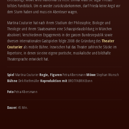
tollstes Fundstück. Um es wieder zurückzubekommen, darf Frieda keine Angst vor
dem Sturm haben und muss ein Abenteuer wagen.
Martina Couturier hat nach ihrem Studium der Philosophie, Biologie und
Theologie und ihrem Staatsexamen eine Schauspielausbildung in München
absolviert. Verschiedenen Engagements in der ganzen Bundesrepublik sowie
diversen internationalen Gastspielen folgte 2008 die Gründung des
Theater
Couturier
als mobile Bühne. Inzwischen hat das Theater zahlreiche Stücke im
Repertoire, in denen sie eine eigene poetische, musikalische und bildhafte
Theatersprache entwickelt hat.
Spiel
Martina Couturier
Regie, Figuren
Petra Albersmann
Möwe
Stephan Wunsch
Bühne
Dirk Riethmüller
Koproduktion mit
BROTFABRIK Bonn
Foto
Petra Albersmann
Dauer:
45 Min.