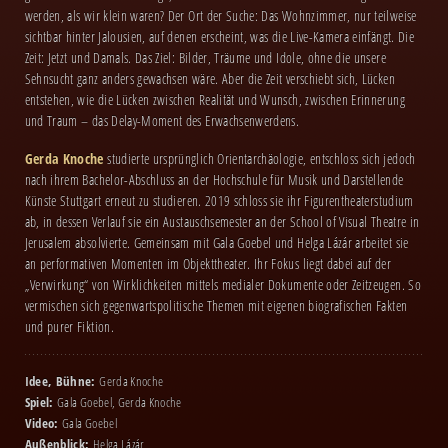
werden, als wir klein waren? Der Ort der Suche: Das Wohnzimmer, nur teilweise
sichtbar hinter Jalousien, auf denen erscheint, was die Live-Kamera einfängt. Die
Zeit: Jetzt und Damals. Das Ziel: Bilder, Träume und Idole, ohne die unsere
Sehnsucht ganz anders gewachsen wäre. Aber die Zeit verschiebt sich, Lücken
entstehen, wie die Lücken zwischen Realität und Wunsch, zwischen Erinnerung
und Traum – das Delay-Moment des Erwachsenwerdens.
Gerda Knoche
studierte ursprünglich Orientarchäologie, entschloss sich jedoch
nach ihrem Bachelor-Abschluss an der Hochschule für Musik und Darstellende
Künste Stuttgart erneut zu studieren. 2019 schloss sie ihr Figurentheaterstudium
ab, in dessen Verlauf sie ein Austauschsemester an der School of Visual Theatre in
Jerusalem absolvierte. Gemeinsam mit Gala Goebel und Helga Lázár arbeitet sie
an performativen Momenten im Objekttheater. Ihr Fokus liegt dabei auf der
„Verwirkung“ von Wirklichkeiten mittels medialer Dokumente oder Zeitzeugen. So
vermischen sich gegenwartspolitische Themen mit eigenen biografischen Fakten
und purer Fiktion.
Idee, Bühne:
Gerda Knoche
Spiel:
Gala Goebel, Gerda Knoche
Video:
Gala Goebel
Außenblick:
Helga Lázár