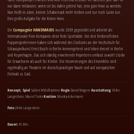
nur dann mittanzen, wenn sie bis dahin gelernt hat, eine gute Hexe zu werden.
Nun heißt es üben, keinen Schabernack mehr treiben und nur noch Gutes tun.
Eine große Aufgabe für die kleine Hexe.
Die
Compagnie HANDMAIDS
wurde 2009 gegründet und arbeitet als
internationale freie Kompanie ohne feste Spielstätte. Die drei freiberuflichen
Puppenspielerinnen haben sich während des Studiums an der Hochschule für
Schauspielkunst Ernst Busch in Berlin kennengelernt und leben derzeit in Berlin
und Kopenhagen. Das sich ständig erweiternde Repertoire umfasst sowohl Stücke
für Erwachsene als auch für Kinder. Die Inszenierungen des Ensembles sind
regelmäßig an Theatern im deutschsprachigen Raum und auf europäischen
Festivals zu Gast.
Konzept, Spiel
Sabine Mittelhammer
Regie
Daniel Wagner
Ausstattung
Ulrike
Langenbein, Marcel Teske
Kostüm
Monika Ackermann
Foto
Ulrike Langenbein
Dauer:
45 Min.