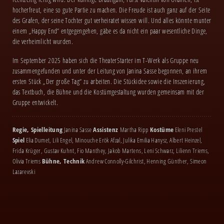
hocherfreut, eine so gute Partie zu machen. Die Freude ist auch ganz auf der Seite
des Grafen, der seine Tochter gut verheiratet wissen will. Und alles könnte munter
einem „Happy End“ entgegengehen, gäbe es da nicht ein paar wesentliche Dinge,
die verheimlicht wurden.
Im September 2025 haben sich die TheaterStarter im T-Werk als Gruppe neu
zusammengefunden und unter der Leitung von Janina Sasse begonnen, an ihrem
ersten Stück „Der große Tag“ zu arbeiten. Die Stückidee sowie die Inszenierung,
das Textbuch, die Bühne und die Kostümgestaltung wurden gemeinsam mit der
Gruppe entwickelt.
Regie, Spielleitung
Janina Sasse
Assistenz
Martha Ripp
Kostüme
Eleni Prestel
Spiel
Elia Dumet, Lili Engel, Minouche Erök Afzal, Julika Emilia Hanysz, Albert Heinzel,
Frida Krüger, Gustav Kuhnt, Fio Manthey, Jakob Martens, Leni Schwarz, Lilienn Triems,
Olivia Triems
Bühne, Technik
Andrew Connolly-Gilchrist, Henning Günther, Simeon
Lazarevski